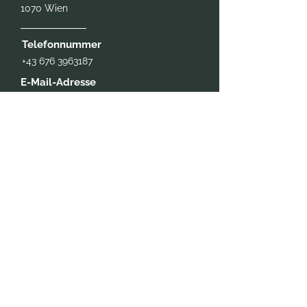
1070 Wien
Telefonnummer
+43 676 3963187
E-Mail-Adresse
office@kerstin-breymann.at